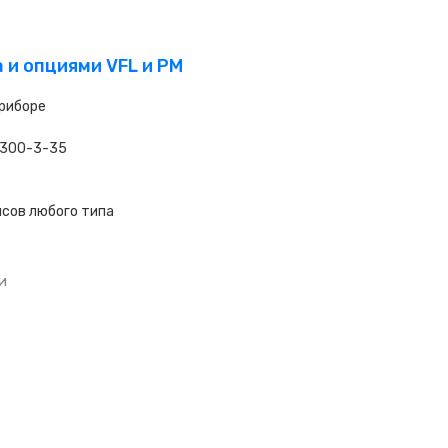
 и опциями VFL и PM
приборе
1300-3-35
сов любого типа
и