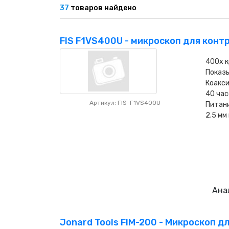
НАШИ ПОКУПАТЕЛИ
37
товаров найдено
+7 771 113 7307
manager@uni-link.kz
НАША ПРОДУКЦИЯ
FIS F1VS400U - микроскоп для конт
ГЕОСИНТЕТИЧЕСКИЕ МАТЕРИАЛЫ
400х 
Показы
Коакси
НАШИ СЕРТИФИКАТЫ
40 час
Артикул: FIS-F1VS400U
Питани
2.5 мм
Ана
Jonard Tools FIM-200 - Микроскоп д