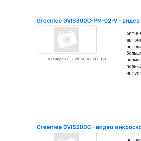
Greenlee GVIS300C-PM-02-V - видео
оптиче
автом
автома
больш
Артикул: GT-GVIS300C-VFL-PM
возмож
полный
интуи
Greenlee GVIS300C - видео микроск
автом