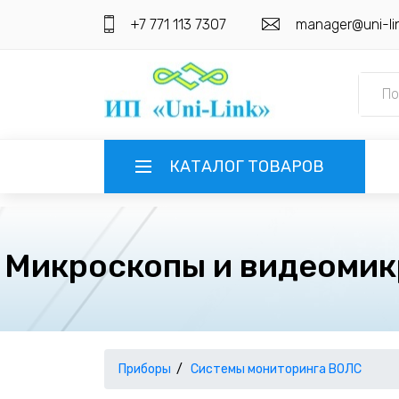
+7 771 113 7307
manager@uni-li
КАТАЛОГ ТОВАРОВ
ГЛАВНАЯ
Микроскопы и видеомик
О КОМПАНИИ
ИНФОРМАЦИЯ
НАШИ ПОСТАВЩИКИ
КОНТАКТЫ
Приборы
Системы мониторинга ВОЛС