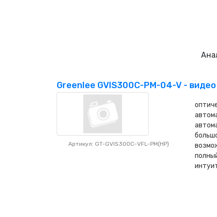
Ана
Greenlee GVIS300C-PM-04-V - видео
оптиче
автом
автома
больш
Артикул: GT-GVIS300C-VFL-PM(HP)
возмож
полный
интуи