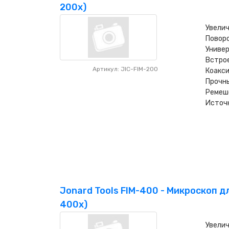
200х)
Увелич
Поворо
Универ
Встро
Артикул: JIC-FIM-200
Коакс
Прочн
Ремешо
Источн
Jonard Tools FIM-400 - Микроскоп д
400х)
Увелич