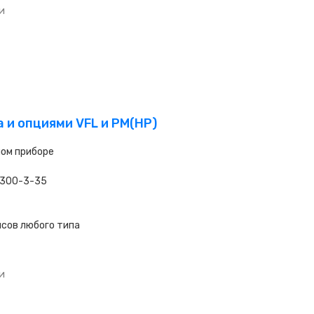
и
 и опциями VFL и PM(HP)
ном приборе
1300-3-35
сов любого типа
и