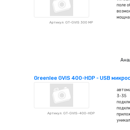
поле 
возмо
мощна
Артикул: GT-GVIS 300 MP
Ана
Greenlee GVIS 400-HDP - USB микро
автома
3-35
подклю
подклю
Артикул: GT-GVIS-400-HDP
прилож
уникал