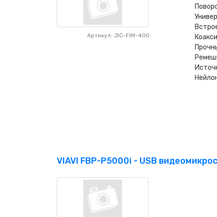
Поворо
Универ
Встро
Артикул: JIC-FIM-400
Коакс
Прочн
Ремеш
Источн
Нейло
VIAVI FBP-P5000i - USB видеомикро