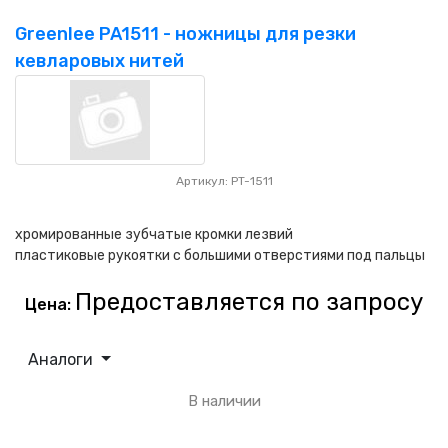
НАШИ ПОКУПАТЕЛИ
+7 771 113 7307
manager@uni-link.kz
Greenlee PA1511 - ножницы для резки
НАША ПРОДУКЦИЯ
кевларовых нитей
ГЕОСИНТЕТИЧЕСКИЕ МАТЕРИАЛЫ
НАШИ СЕРТИФИКАТЫ
Артикул: PT-1511
хромированные зубчатые кромки лезвий
пластиковые рукоятки с большими отверстиями под пальцы
Предоставляется по запросу
Цена:
Аналоги
В наличии