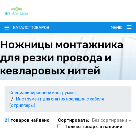
КАТАЛОГ ТОВАРОВ
МЕНЮ
Ножницы монтажника
для резки провода и
кевларовых нитей
ГЛАВНАЯ
О КОМПАНИИ
Специализированнй инструмент
Инструмент для снятия изоляции с кабеля
(стрипперы)
ИНФОРМАЦИЯ
21
товаров найдено
Сортировать:
Без сортировки
НАШИ ПОСТАВЩИКИ
КОНТАКТЫ
Только товары в наличии