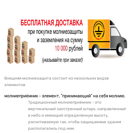
НАШИ ПОКУПАТЕЛИ
+7 771 113 7307
manager@uni-link.kz
НАША ПРОДУКЦИЯ
ГЕОСИНТЕТИЧЕСКИЕ МАТЕРИАЛЫ
НАШИ СЕРТИФИКАТЫ
Внешняя молниезащита состоит из нескольких видов
элементов:
молниеприёмник - элемент, "принимающий" на себя молнию.
Традиционный молниеприёмник - это
вертикальный заостренный штырь, направленный
в небо и имеющий определённую высоту,
расчитываемую так, чтобы защищаемые здания
располагались под ним.