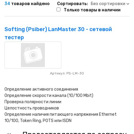
НАШИ ПОКУПАТЕЛИ
+7 771 113 7307
manager@uni-link.kz
34
товаров найдено
Сортировать:
Без сортировки
Только товары в наличии
НАША ПРОДУКЦИЯ
Softing (Psiber) LanMaster 30 - сетевой
ГЕОСИНТЕТИЧЕСКИЕ МАТЕРИАЛЫ
тестер
НАШИ СЕРТИФИКАТЫ
Артикул: PS-LM-30
Определение активного соединения
Определение скорости канала (10/100 Mbit)
Проверка полярности линии
Целостность проводников
Определение наличия питающего напряжения Ethernet
10/100, Token Ring, POTS или ISDN