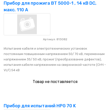
НАШИ ПОКУПАТЕЛИ
+7 771 113 7307
manager@uni-link.kz
Прибор для прожига BT 5000-1 , 14 кВ DC,
макс. 110 A
НАША ПРОДУКЦИЯ
ГЕОСИНТЕТИЧЕСКИЕ МАТЕРИАЛЫ
НАШИ СЕРТИФИКАТЫ
Артикул: 813082
Испытание кабеля и электротехнических установок
постоянным повышенным напряжением 50/ 70 кВ, переменным
напряжением 35/ 50 кВ, прожиг (преобразование дефектов),
испытания кабеля напряжением на сверхнизкой частоте (СНЧ -
VLF) 54 кВ
Товар не поставляется
Прибор для испытаний HPG 70 K