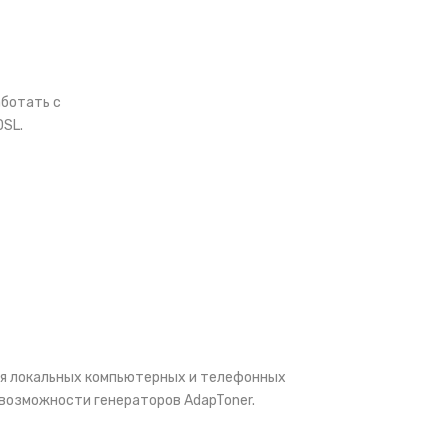
аботать с
DSL.
ия локальных компьютерных и телефонных
 возможности генераторов AdapToner.