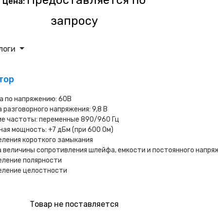
Предоставляется по
Цена:
запросу
логи
тор
а по напряжению: 60В
 разговорного напряжения: 9,8 В
е частоты: переменные 890/960 Гц
ая мощность: +7 дБм (при 600 Ом)
ления короткого замыкания
 величины сопротивления шлейфа, емкости и постоянного напря
еление полярности
еление целостности
Товар не поставляется