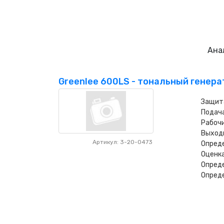
Ана
Greenlee 600LS - тональный генера
Защит
Подача
Рабочи
Выходн
Артикул: 3-20-0473
Опреде
Оценка
Опред
Опред