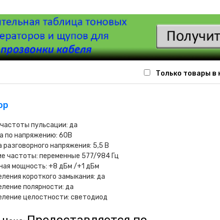
Только товары в
ор
частоты пульсации: да
а по напряжению: 60В
 разговорного напряжения: 5,5 В
е частоты: переменные 577/984 Гц
ая мощность: +8 дБм /+1 дБм
ления короткого замыкания: да
ление полярности: да
еление целостности: светодиод