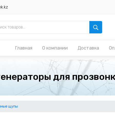
nk.kz
Главная
О компании
Доставка
Оп
генераторы для прозвонк
вные щупы