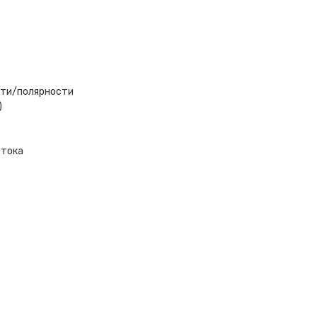
сти/полярности
)
 тока