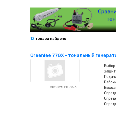
НАШИ ПОКУПАТЕЛИ
+7 771 113 7307
manager@uni-link.kz
НАША ПРОДУКЦИЯ
ГЕОСИНТЕТИЧЕСКИЕ МАТЕРИАЛЫ
12
товара найдено
НАШИ СЕРТИФИКАТЫ
Greenlee 77GX - тональный генерат
Выбор 
Защит
Подача
Рабочи
Артикул: PE-77GX
Выходн
Опреде
Опреде
Опред