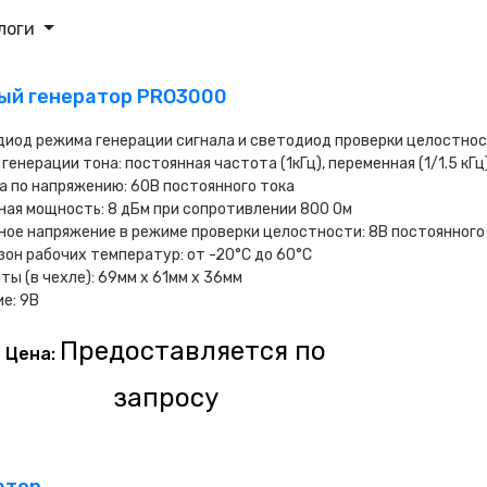
логи
ный генератор PRO3000
иод режима генерации сигнала и светодиод проверки целостно
генерации тона: постоянная частота (1кГц), переменная (1/1.5 кГц
 по напряжению: 60В постоянного тока
ая мощность: 8 дБм при сопротивлении 800 Ом
ое напряжение в режиме проверки целостности: 8В постоянного
он рабочих температур: от -20°C до 60°C
ты (в чехле): 69мм x 61мм x 36мм
е: 9В
Предоставляется по
Цена:
запросу