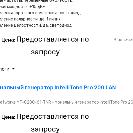
е частоты: переменные 890/960 Гц
ая мощность: +10 дБм
ления короткого замыкания: светодиод
ление полярности: да, 1 линия
ление целостности: да, светодиод
Предоставляется по
Цена:
В наличи
запросу
логи
нальный генератор IntelliTone Pro 200 LAN
Networks MT-8200-61-TNR - тональный генератор IntelliTone Pro 2
Предоставляется по
Цена:
запросу