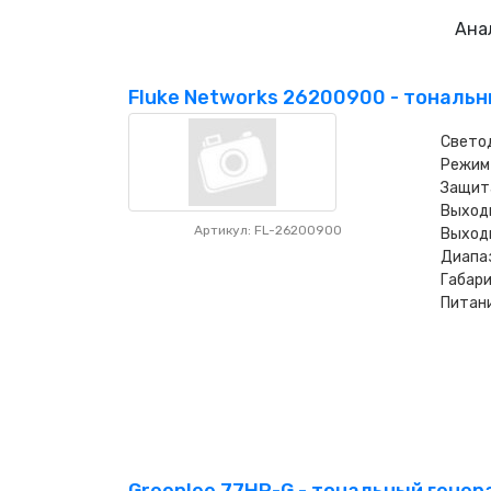
Ана
Fluke Networks 26200900 - тональ
Светод
Режим 
Защита
Выходн
Артикул: FL-26200900
Выходн
Диапаз
Габари
Питани