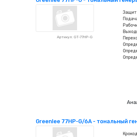
Greenlee 77HP-G - тональный генер
Защит
Подача
Рабочи
Выходн
Артикул: GT-77HP-G
Перехо
Опреде
Опреде
Опреде
Ана
Greenlee 77HP-G/6A - тональный ге
Крокод