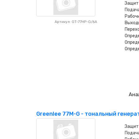
Защит
Подача
Рабочи
Артикул: GT-77HP-G/6A
Выходн
Перехо
Опреде
Опреде
Опреде
Ана
Greenlee 77M-G - тональный генера
Защит
Подача