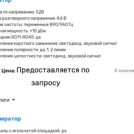
атор
а по напряжению: 52В
 разговорного напряжения: 4,6 В
е частоты: переменные 890/960 Гц
ая мощность: +10 дБм
дник RG11-RG45: да
ления короткого замыкания: светодиод, звуковой сигнал
ление полярности: да, 1, 2 линии
ление целостности: светодиод, звуковой сигнал
Предоставляется по
Цена:
В наличи
запросу
логи
нератор
илы с игольчатой площадкой: да