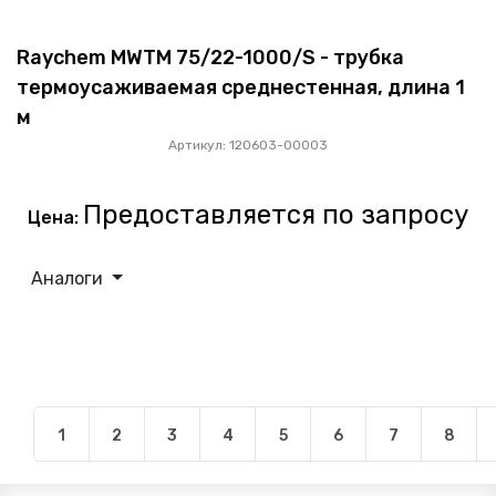
Raychem MWTM 75/22-1000/S - трубка
термоусаживаемая среднестенная, длина 1
м
Артикул: 120603-00003
Предоставляется по запросу
Цена:
Аналоги
1
2
3
4
5
6
7
8