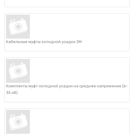
НАШИ ПОКУПАТЕЛИ
+7 771 113 7307
manager@uni-link.kz
НАША ПРОДУКЦИЯ
ГЕОСИНТЕТИЧЕСКИЕ МАТЕРИАЛЫ
Кабельные муфты холодной усадки 3M
НАШИ СЕРТИФИКАТЫ
Комплекты муфт холодной усадки на среднее напряжение (6-
35 кВ)