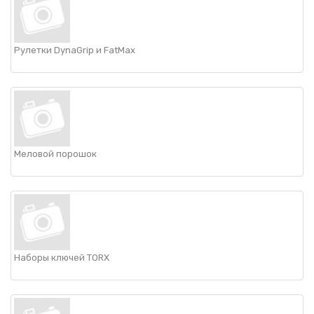
НАШИ ПОКУПАТЕЛИ
+7 771 113 7307
manager@uni-link.kz
НАША ПРОДУКЦИЯ
Рулетки DynaGrip и FatMax
ГЕОСИНТЕТИЧЕСКИЕ МАТЕРИАЛЫ
НАШИ СЕРТИФИКАТЫ
Меловой порошок
Наборы ключей TORX