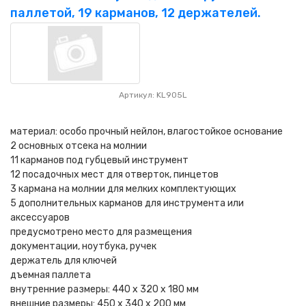
НАШИ ПОКУПАТЕЛИ
+7 771 113 7307
manager@uni-link.kz
паллетой, 19 карманов, 12 держателей.
НАША ПРОДУКЦИЯ
ГЕОСИНТЕТИЧЕСКИЕ МАТЕРИАЛЫ
Артикул: KL905L
НАШИ СЕРТИФИКАТЫ
материал: особо прочный нейлон, влагостойкое основание
2 основных отсека на молнии
11 карманов под губцевый инструмент
12 посадочных мест для отверток, пинцетов
3 кармана на молнии для мелких комплектующих
5 дополнительных карманов для инструмента или
аксессуаров
предусмотрено место для размещения
документации, ноутбука, ручек
держатель для ключей
дъемная паллета
внутренние размеры: 440 x 320 x 180 мм
внешние размеры: 450 x 340 x 200 мм