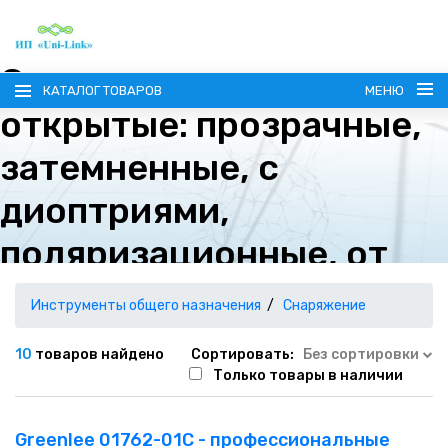
Очки защитные
КАТАЛОГ ТОВАРОВ
МЕНЮ
открытые: прозрачные,
затемненные, с
диоптриями,
поляризационные, от
ГЛАВНАЯ
УФ излучения
О КОМПАНИИ
Инструменты общего назначения
Снаряжение
ИНФОРМАЦИЯ
10
товаров найдено
Сортировать:
Без сортировки
Только товары в наличии
НАШИ ПОСТАВЩИКИ
КОНТАКТЫ
Greenlee 01762-01C - профессиональные