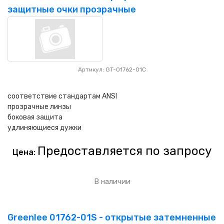
НАШИ ПОКУПАТЕЛИ
+7 771 113 7307
manager@uni-link.kz
защитные очки прозрачные
НАША ПРОДУКЦИЯ
ГЕОСИНТЕТИЧЕСКИЕ МАТЕРИАЛЫ
Артикул: GT-01762-01C
НАШИ СЕРТИФИКАТЫ
соответствие стандартам ANSI
прозрачные линзы
боковая защита
удлиняющиеся дужки
Предоставляется по запросу
Цена:
В наличии
Greenlee 01762-01S - открытые затемненные