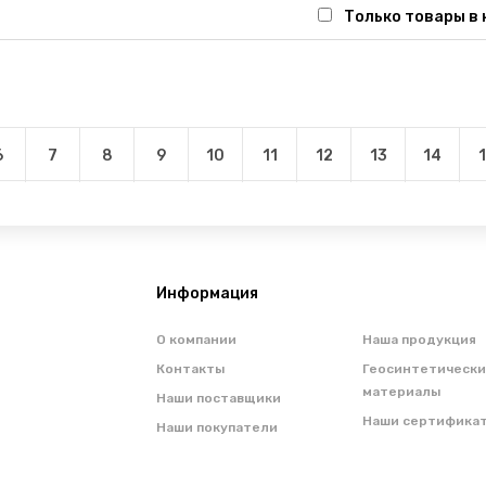
Только товары в
6
7
8
9
10
11
12
13
14
Информация
О компании
Наша продукция
Контакты
Геосинтетическ
материалы
Наши поставщики
Наши сертифика
Наши покупатели