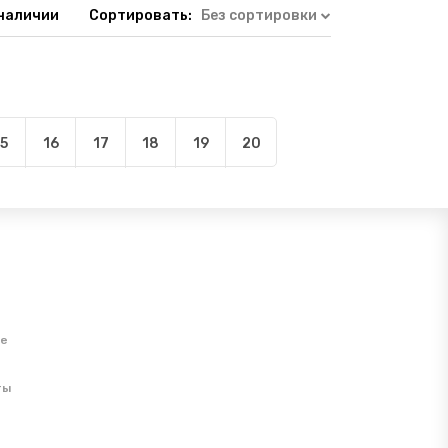
 наличии
Сортировать:
Без сортировки
15
16
17
18
19
20
ие
ты