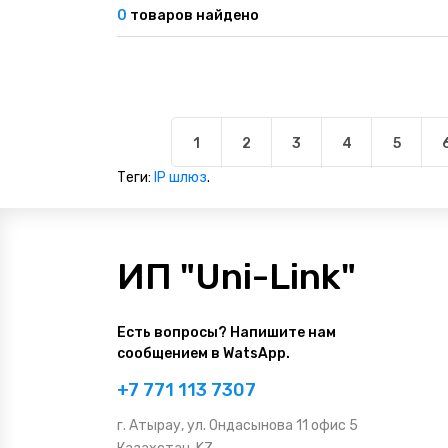
НАШИ ПОКУПАТЕЛИ
0
товаров найдено
+7 771 113 7307
manager@uni-link.kz
НАША ПРОДУКЦИЯ
ГЕОСИНТЕТИЧЕСКИЕ МАТЕРИАЛЫ
1
2
3
4
5
НАШИ СЕРТИФИКАТЫ
Теги:
IP шлюз
.
ИП "Uni-Link"
Есть вопросы? Напишите нам
сообщением в WatsApp.
+7 771 113 7307
г. Атырау, ул. Ондасынова 11 офис 5