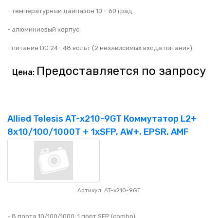
- температурный даипазон 10 – 60 град
- алюминиевый корпус
- питание DC 24– 48 вольт (2 независимых входа питания)
Предоставляется по запросу
Цена:
Allied Telesis AT-x210-9GT Коммутатор L2+
8x10/100/1000T + 1xSFP, AW+, EPSR, AMF
Артикул: AT-x210-9GT
- 8 порта 10/100/1000, 1 порт SFP (combo)