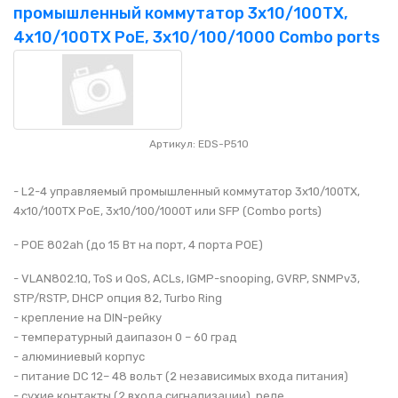
промышленный коммутатор 3x10/100TX,
4x10/100TX PoE, 3x10/100/1000 Combo ports
Артикул: EDS-P510
- L2-4 управляемый промышленный коммутатор 3x10/100TX,
4x10/100TX PoE, 3x10/100/1000T или SFP (Combo ports)
- POE 802ah (до 15 Вт на порт, 4 порта POE)
- VLAN802.1Q, ToS и QoS, ACLs, IGMP-snooping, GVRP, SNMPv3,
STP/RSTP, DHCP опция 82, Turbo Ring
- крепление на DIN-рейку
- температурный даипазон 0 – 60 град
- алюминиевый корпус
- питание DC 12– 48 вольт (2 независимых входа питания)
- сухие контакты (2 входа сигнализации), реле