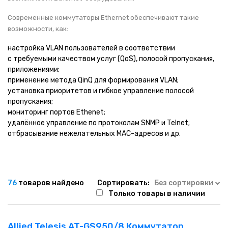
НАШИ ПОКУПАТЕЛИ
+7 771 113 7307
manager@uni-link.kz
Современные коммутаторы Ethernet обеспечивают такие
НАША ПРОДУКЦИЯ
возможности, как:
настройка VLAN пользователей в соответствии
ГЕОСИНТЕТИЧЕСКИЕ МАТЕРИАЛЫ
с требуемыми качеством услуг (QoS), полосой пропускания,
приложениями;
применение метода QinQ для формирования VLAN;
НАШИ СЕРТИФИКАТЫ
установка приоритетов и гибкое управление полосой
пропускания;
мониторинг портов Ethenet;
удалённое управление по протоколам SNMP и Telnet;
отбрасывание нежелательных МАС-адресов и др.
76
товаров найдено
Сортировать:
Без сортировки
Только товары в наличии
Allied Telesis AT-GS950/8 Коммутатор