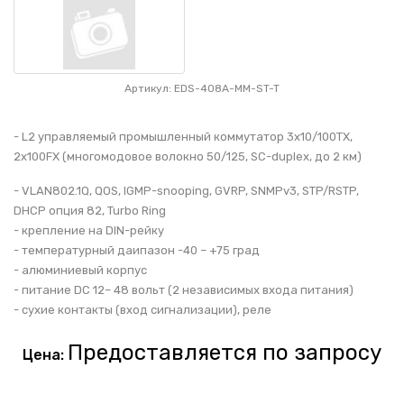
Артикул: EDS-408A-MM-ST-T
- L2 управляемый промышленный коммутатор 3x10/100TX,
2x100FX (многомодовое волокно 50/125, SC-duplex, до 2 км)
- VLAN802.1Q, QOS, IGMP-snooping, GVRP, SNMPv3, STP/RSTP,
DHCP опция 82, Turbo Ring
- крепление на DIN-рейку
- температурный даипазон -40 – +75 град
- алюминиевый корпус
- питание DC 12– 48 вольт (2 независимых входа питания)
- сухие контакты (вход сигнализации), реле
Предоставляется по запросу
Цена: