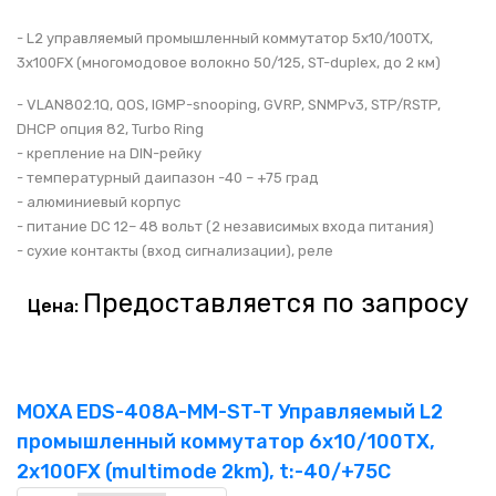
- L2 управляемый промышленный коммутатор 5x10/100TX,
3x100FX (многомодовое волокно 50/125, ST-duplex, до 2 км)
- VLAN802.1Q, QOS, IGMP-snooping, GVRP, SNMPv3, STP/RSTP,
DHCP опция 82, Turbo Ring
- крепление на DIN-рейку
- температурный даипазон -40 – +75 град
- алюминиевый корпус
- питание DC 12– 48 вольт (2 независимых входа питания)
- сухие контакты (вход сигнализации), реле
Предоставляется по запросу
Цена:
MOXA EDS-408A-MM-ST-T Управляемый L2
промышленный коммутатор 6x10/100TX,
2x100FX (multimode 2km), t:-40/+75C