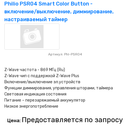
НАШИ ПОКУПАТЕЛИ
+7 771 113 7307
manager@uni-link.kz
Philio PSR04 Smart Color Button -
включение/выключение, диммирование,
НАША ПРОДУКЦИЯ
настраиваемый таймер
ГЕОСИНТЕТИЧЕСКИЕ МАТЕРИАЛЫ
НАШИ СЕРТИФИКАТЫ
Артикул: Phl-PSR04
Z-Wave частота - 869 МГц (Ru)
Z-Wave чип с поддержкой Z-Wave Plus
Включение/выключение эл.устройств
Функции диммирования, управления шторами, таймера
Световая индикация состояния
Питание – перезаряжаемый аккумулятор
Низкое энергопотребление
Предоставляется по запросу
Цена: