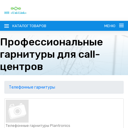
КАТАЛОГ ТОВАРОВ
МЕНЮ
Профессиональные
гарнитуры для call-
центров
ГЛАВНАЯ
О КОМПАНИИ
Телефонные гарнитуры
ИНФОРМАЦИЯ
НАШИ ПОСТАВЩИКИ
КОНТАКТЫ
Телефонные гарнитуры Plantronics