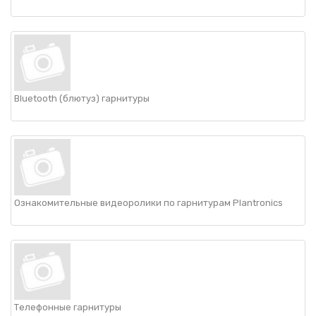
НАШИ ПОКУПАТЕЛИ
+7 771 113 7307
manager@uni-link.kz
НАША ПРОДУКЦИЯ
ГЕОСИНТЕТИЧЕСКИЕ МАТЕРИАЛЫ
Bluetooth (блютуз) гарнитуры
НАШИ СЕРТИФИКАТЫ
Ознакомительные видеоролики по гарнитурам Plantronics
Телефонные гарнитуры