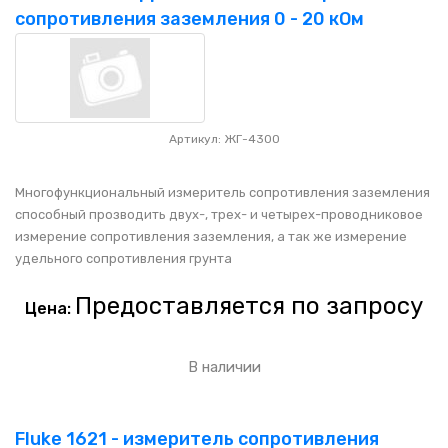
НАШИ ПОКУПАТЕЛИ
+7 771 113 7307
manager@uni-link.kz
сопротивления заземления 0 - 20 кОм
НАША ПРОДУКЦИЯ
ГЕОСИНТЕТИЧЕСКИЕ МАТЕРИАЛЫ
Артикул: ЖГ-4300
НАШИ СЕРТИФИКАТЫ
Многофункциональный измеритель сопротивления заземления
способный прозводить двух-, трех- и четырех-проводниковое
измерение сопротивления заземления, а так же измерение
удельного сопротивления грунта
Предоставляется по запросу
Цена:
В наличии
Fluke 1621 - измеритель сопротивления