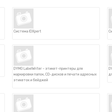
Система IDXpert
С
DYMO LabelWriter – этикет-принтеры для
D
маркировки папок, CD-дисков и печати адресных
д
этикеток и бейджей