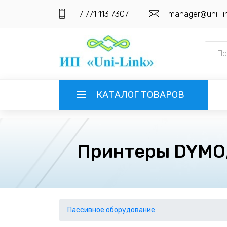
+7 771 113 7307
manager@uni-li
КАТАЛОГ ТОВАРОВ
ГЛАВНАЯ
Принтеры DYMO,
О КОМПАНИИ
ИНФОРМАЦИЯ
НАШИ ПОСТАВЩИКИ
КОНТАКТЫ
Пассивное оборудование