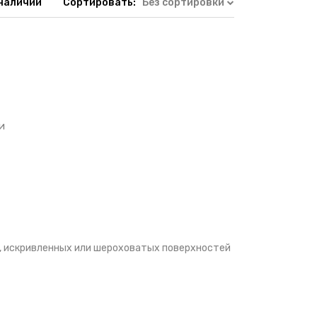
 наличии
Сортировать:
Без сортировки
и
, искривленных или шероховатых поверхностей