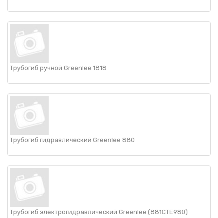
НАШИ ПОКУПАТЕЛИ
+7 771 113 7307
manager@uni-link.kz
НАША ПРОДУКЦИЯ
ГЕОСИНТЕТИЧЕСКИЕ МАТЕРИАЛЫ
Трубогиб ручной Greenlee 1818
НАШИ СЕРТИФИКАТЫ
Трубогиб гидравлический Greenlee 880
Трубогиб электрогидравлический Greenlee (881CTE980)