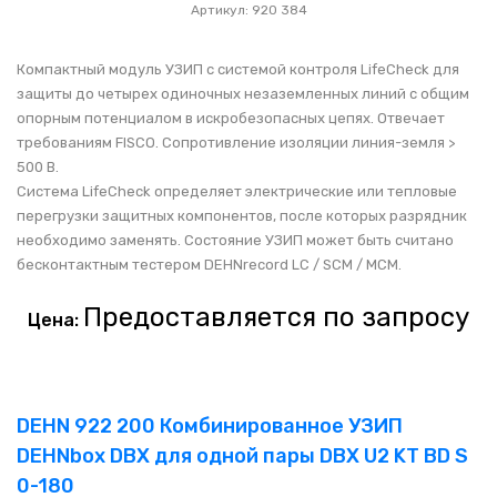
Артикул: 920 384
Компактный модуль УЗИП с системой контроля LifeCheck для
защиты до четырех одиночных незаземленных линий с общим
опорным потенциалом в искробезопасных цепях. Отвечает
требованиям FISCO. Сопротивление изоляции линия-земля >
500 В.
Система LifeCheck определяет электрические или тепловые
перегрузки защитных компонентов, после которых разрядник
необходимо заменять. Состояние УЗИП может быть считано
бесконтактным тестером DEHNrecord LC / SCM / MCM.
Предоставляется по запросу
Цена:
DEHN 922 200 Комбинированное УЗИП
DEHNbox DBX для одной пары DBX U2 KT BD S
0-180