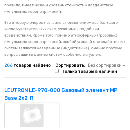
НАШИ ПОКУПАТЕЛИ
+7 771 113 7307
manager@uni-link.kz
правило, имеет низкий уровень стойкости к воздействию
импульсных перенапряжений.
НАША ПРОДУКЦИЯ
Это в первую очередь связано с применением все большего
числа чувствительных схем, уязвимых к подобным
ГЕОСИНТЕТИЧЕСКИЕ МАТЕРИАЛЫ
воздействиям. Кроме того, помимо атмосферных (грозовых)
импульсных перенапряжений, особой угрозой для слаботочных
НАШИ СЕРТИФИКАТЫ
систем являются наведенные (индуктивные). Именно поэтому
вопрос защиты данных систем особенно актуален.
286
товаров найдено
Сортировать:
Без сортировки
Только товары в наличии
LEUTRON LE-970-000 Базовый элемент MP
Base 2x2-R