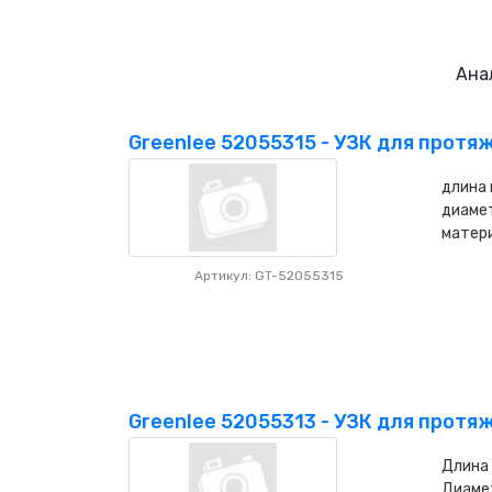
Ана
Greenlee 52055315 - УЗК для протяж
длина 
диамет
матери
Артикул: GT-52055315
Greenlee 52055313 - УЗК для протяж
Длина 
Диамет