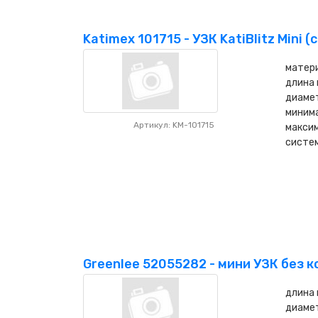
Katimex 101715 - УЗК KatiBlitz Mini (
матери
длина 
диамет
минима
Артикул: KM-101715
максим
систе
Greenlee 52055282 - мини УЗК без ко
длина 
диамет