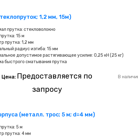
стеклопруток; 1,2 мм, 15м)
ал прутка: стекловолокно
прутка: 15 м
р прутка: 1,2 мм
льный радиус изгиба: 15 мм
альное допустимое растягивающее усилие: 0,25 кН (25 кг)
ма быстрого сматывания прутка
Предоставляется по
Цена:
В наличи
запросу
рпуса (металл. трос; 5 м; d=4 мм)
прутка: 5 м
р прутка: 4 мм