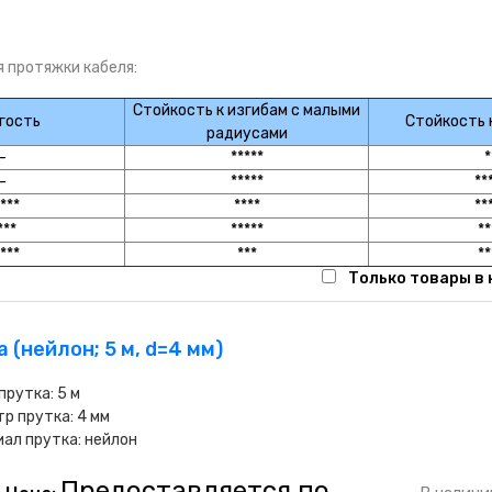
 протяжки кабеля:
Стойкость к изгибам с малыми
гость
Стойкость 
радиусами
-
*****
*
-
*****
**
***
****
**
***
*****
**
***
***
**
Только товары в
 (нейлон; 5 м, d=4 мм)
прутка: 5 м
р прутка: 4 мм
ал прутка: нейлон
Предоставляется по