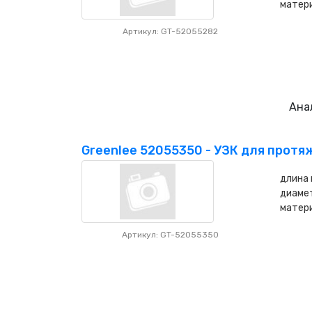
матери
Артикул: GT-52055282
Ана
Greenlee 52055350 - УЗК для протяж
длина 
диамет
матери
Артикул: GT-52055350