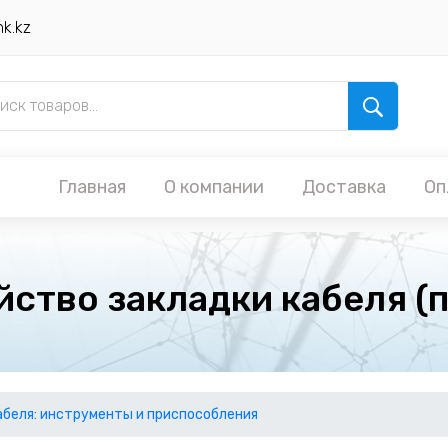
nk.kz
Главная
О компании
Доставка
Оп
йство закладки кабеля (
абеля: инструменты и приспособления