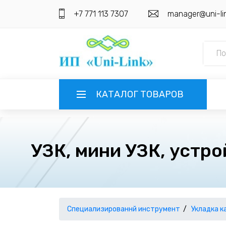
+7 771 113 7307
manager@uni-li
КАТАЛОГ ТОВАРОВ
ГЛАВНАЯ
УЗК, мини УЗК, устро
О КОМПАНИИ
ИНФОРМАЦИЯ
НАШИ ПОСТАВЩИКИ
КОНТАКТЫ
Специализированнй инструмент
Укладка к