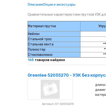
НАШИ ПОКУПАТЕЛИ
+7 771 113 7307
manager@uni-link.kz
Описание
Опции и аксессуары
Сравнительные характеристики прутков УЗК для
НАША ПРОДУКЦИЯ
Материал прутка
Упру
ГЕОСИНТЕТИЧЕСКИЕ МАТЕРИАЛЫ
Нейлон
НАШИ СЕРТИФИКАТЫ
Стальной трос
Стальная лента
**
Полиэстер
*
Стекловолокно
**
168
товаров найдено
Greenlee 52055270 - УЗК без корпуса
длина 
диамет
матери
Артикул: GT-52055270