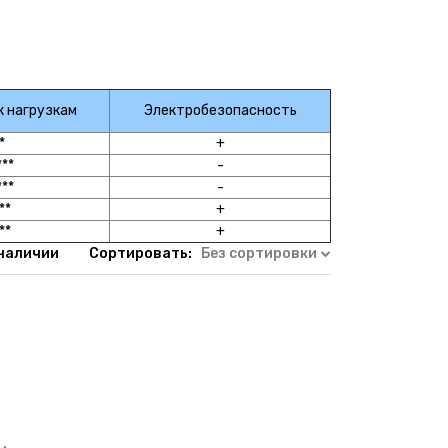
к нагрузкам
Электробезопасность
*
+
***
-
***
-
**
+
**
+
 наличии
Сортировать:
Без сортировки