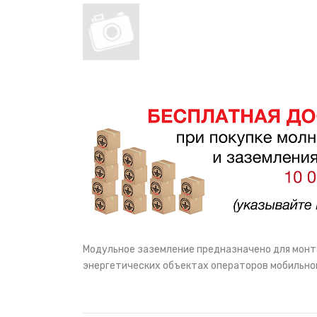
НАШИ ПОКУПАТЕЛИ
+7 771 113 7307
manager@uni-link.kz
НАША ПРОДУКЦИЯ
ГЕОСИНТЕТИЧЕСКИЕ МАТЕРИАЛЫ
НАШИ СЕРТИФИКАТЫ
Модульное заземление предназначено для монт
энергетических объектах операторов мобильной