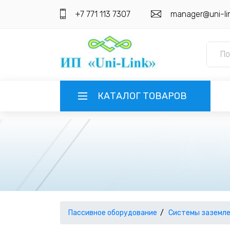
+7 771 113 7307
manager@uni-li
КАТАЛОГ ТОВАРОВ
ГЛАВНАЯ
О КОМПАНИИ
ИНФОРМАЦИЯ
НАШИ ПОСТАВЩИКИ
КОНТАКТЫ
Пассивное оборудование
Системы заземле