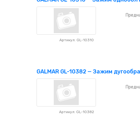
Предна
Артикул: GL-10310
GALMAR GL-10382 — Зажим дугообраз
Предна
Артикул: GL-10382