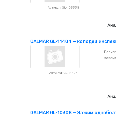
Артикул: GL-10333N
Ана
GALMAR GL-11404 — колодец инспекц
Полипр
зазем
Артикул: GL-11404
Ана
GALMAR GL-10308 — Зажим одноболт