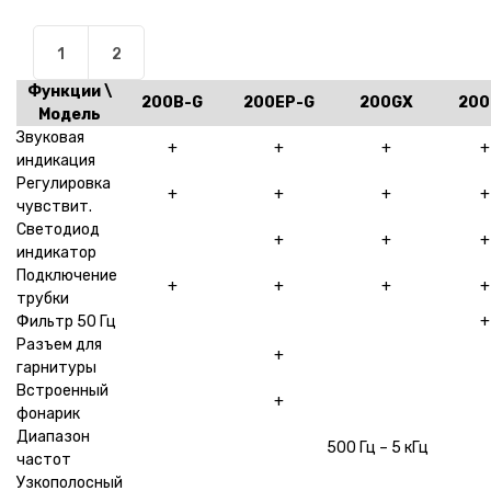
1
2
Функции \
200B-G
200EP-G
200GX
200
Модель
Звуковая
+
+
+
+
индикация
Регулировка
+
+
+
+
чувствит.
Светодиод
+
+
+
индикатор
Подключение
+
+
+
+
трубки
Фильтр 50 Гц
+
Разъем для
+
гарнитуры
Встроенный
+
фонарик
Диапазон
500 Гц – 5 кГц
частот
Узкополосный