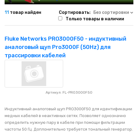
НАШИ ПОКУПАТЕЛИ
+7 771 113 7307
manager@uni-link.kz
11
товар найден
Сортировать:
Без сортировки
НАША ПРОДУКЦИЯ
Только товары в наличии
ГЕОСИНТЕТИЧЕСКИЕ МАТЕРИАЛЫ
Fluke Networks PRO3000F50 - индуктивный
аналоговый щуп Pro3000F (50Hz) для
НАШИ СЕРТИФИКАТЫ
трассировки кабелей
Артикул: FL-PRO3000F50
Индуктивный аналоговый щуп PRO3000F50 для идентификации
медных кабелей в неактивных сетях. Позволяет однозначно
определить нужную пару в кабеле при помощи фильтрации
частоты 50 Гц. Доплонительно требуется тональный генератор.