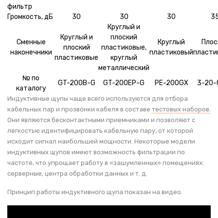
фильтр
Громкость, дБ
30
30
30
3
Круглый и
Круглый и
плоский
Сменные
Круглый
Плос
плоский
пластиковые,
наконечники
пластиковый
пласти
пластиковые
круглый
металлический
№ по
GT-200B-G
GT-200EP-G
PE-200GX
3-20-
каталогу
Индуктивные щупы чаще всего используются для отбора
кабельных пар и прозвонки кабеля в составе
тестовых наборов.
Они являются бесконтактными приемниками и позволяют с
легкостью идентифицировать кабельную пару, от которой
исходит сигнал наибольшей мощности. Некоторые модели
индуктивных щупов имеют возможность фильтрации по
частоте, что упрощает работу в «зашумленных» помещениях:
серверные, центра обработки данных и т. д.
Принцип работы индуктивного щупа показан на видео.