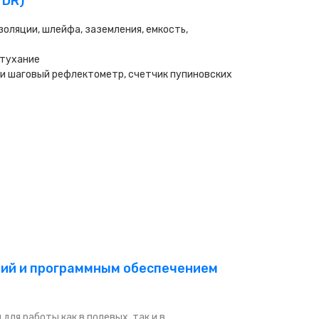
TDR)
оляции, шлейфа, заземления, емкость,
атухание
 и шаговый рефлектометр, счетчик пупиновских
ний и программным обеспечением
ля работы как в полевых, так и в