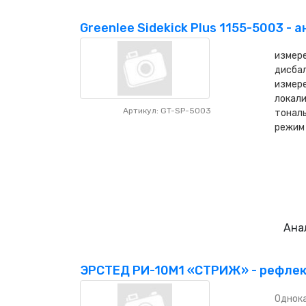
Greenlee Sidekick Plus 1155-5003 - 
измере
дисбал
измере
локали
Артикул: GT-SP-5003
тональ
режим
Ана
ЭРСТЕД РИ-10М1 «СТРИЖ» - рефлект
Однока