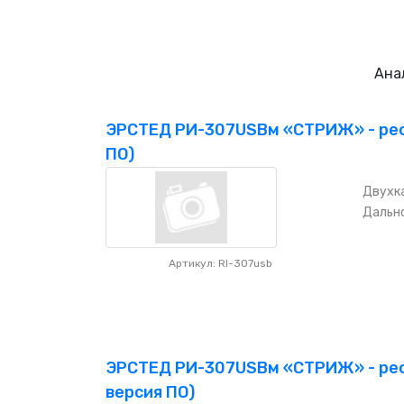
Ана
ЭРСТЕД РИ-307USBм «СТРИЖ» - реф
ПО)
Двухка
Дально
Артикул: RI-307usb
ЭРСТЕД РИ-307USBм «СТРИЖ» - реф
версия ПО)