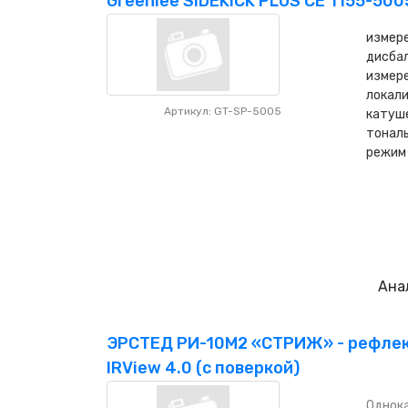
Greenlee SIDEKICK PLUS CE 1155-500
измере
дисбал
измере
локали
Артикул: GT-SP-5005
катуш
тональ
режим
Ана
ЭРСТЕД РИ-10М2 «СТРИЖ» - рефлек
IRView 4.0 (с поверкой)
Однока