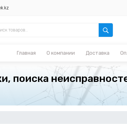
nk.kz
Главная
О компании
Доставка
Оп
и, поиска неисправносте