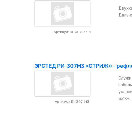
Двухка
Дально
Артикул: RI-307usb-1
ЭРСТЕД РИ-307М3 «СТРИЖ» - рефле
Служи
кабель
услови
32 км.
Артикул: RI-307-M3