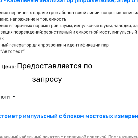
5 - кабельный анализатор (Impulse Noise, Step O
ние первичных параметров абонентской линии: сопротивление из
анс, напряжение и ток, емкость
ние вторичных параметров: шумы, импульсные шумы, наводки, з
зация повреждений: резистивный и емкостной мост, импульсный
ек
ный генератор для прозвонки и идентификации пар
 “Автотест”
Предоставляется по
Цена:
запросу
логи
тометр импульсный с блоком мостовых измере
нальный кабельный локатор с первичной поверкой. Предназначен д