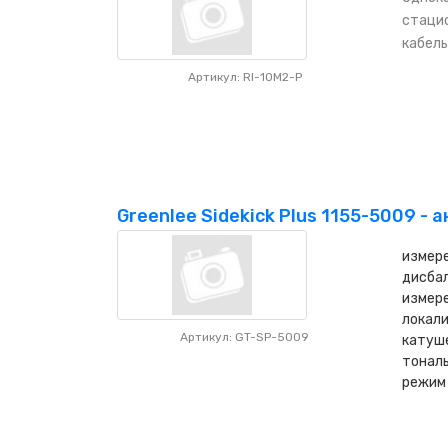
стацио
кабель
Артикул: RI-10M2-P
Greenlee Sidekick Plus 1155-5009 - 
измере
дисбал
измере
локали
Артикул: GT-SP-5009
катуш
тональ
режим