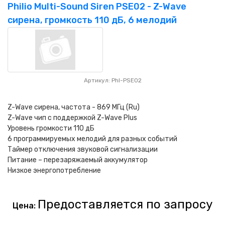
НАШИ ПОКУПАТЕЛИ
+7 771 113 7307
manager@uni-link.kz
Philio Multi-Sound Siren PSE02 - Z-Wave
сирена, громкость 110 дБ, 6 мелодий
НАША ПРОДУКЦИЯ
ГЕОСИНТЕТИЧЕСКИЕ МАТЕРИАЛЫ
НАШИ СЕРТИФИКАТЫ
Артикул: Phl-PSE02
Z-Wave сирена, частота - 869 МГц (Ru)
Z-Wave чип с поддержкой Z-Wave Plus
Уровень громкости 110 дБ
6 программируемых мелодий для разных событий
Таймер отключения звуковой сигнализации
Питание – перезаряжаемый аккумулятор
Низкое энергопотребление
Предоставляется по запросу
Цена: