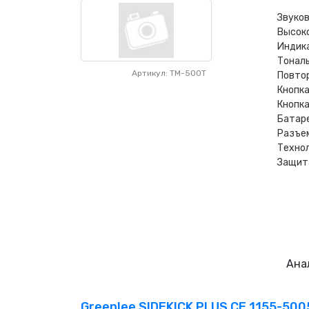
Звуков
Высок
Индик
Тонал
Артикул: TM-500T
Повтор
Кнопка
Кнопка
Батаре
Разъе
Техно
Защита
Ана
Greenlee SIDEKICK PLUS CE 1155-500