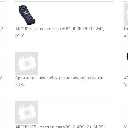
V,
ARGUS 42 plus - тестер ADSL, ISDN, POTS, VoIP,
E
IPTV
а
V,
Сравнительная таблица анализаторов линий
AR
xDSL
Vo
ARGUS 155 - тестер для VDSL2, ADSL2+, SHDSL,
V