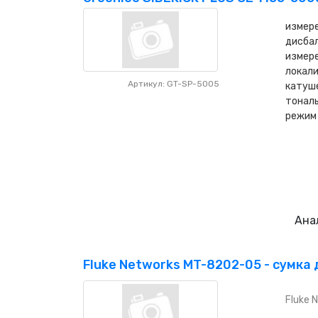
измере
дисбал
измере
локали
Артикул: GT-SP-5005
катуш
тональ
режим
Ана
Fluke Networks MT-8202-05 - сумка д
Fluke 