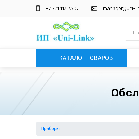
+7 771 113 7307
manager@uni-li
КАТАЛОГ ТОВАРОВ
ГЛАВНАЯ
Обсл
О КОМПАНИИ
ИНФОРМАЦИЯ
НАШИ ПОСТАВЩИКИ
КОНТАКТЫ
Приборы