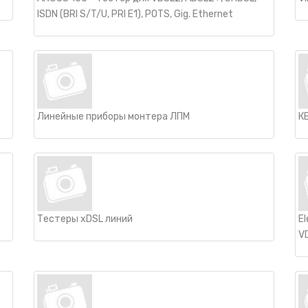
ISDN (BRI S/T/U, PRI E1), POTS, Gig. Ethernet
Линейные приборы монтера ЛПМ
К
Тестеры xDSL линий
E
V