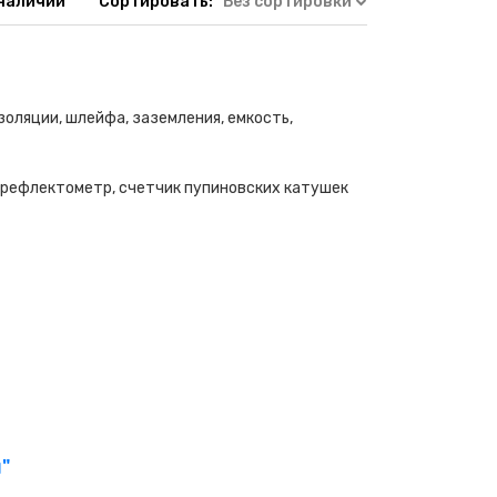
 наличии
Сортировать:
Без сортировки
оляции, шлейфа, заземления, емкость,
 рефлектометр, счетчик пупиновских катушек
"