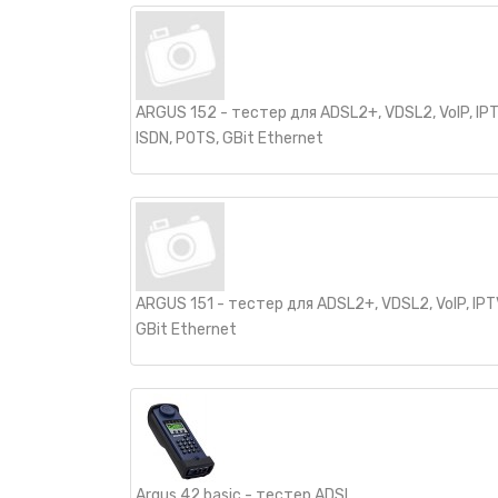
НАШИ ПОКУПАТЕЛИ
+7 771 113 7307
manager@uni-link.kz
НАША ПРОДУКЦИЯ
ARGUS 152 - тестер для ADSL2+, VDSL2, VoIP, IPT
ГЕОСИНТЕТИЧЕСКИЕ МАТЕРИАЛЫ
ISDN, POTS, GBit Ethernet
НАШИ СЕРТИФИКАТЫ
ARGUS 151 - тестер для ADSL2+, VDSL2, VoIP, IPT
GBit Ethernet
Argus 42 basic - тестер ADSL