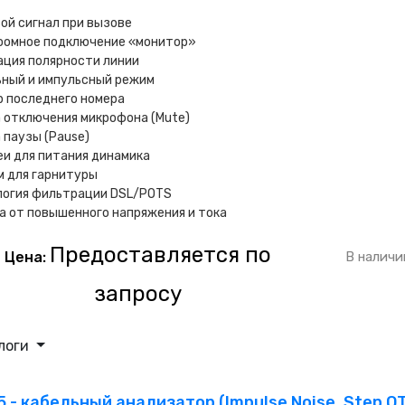
ой сигнал при вызове
оомное подключение «монитор»
ация полярности линии
ьный и импульсный режим
 последнего номера
 отключения микрофона (Mute)
 паузы (Pause)
и для питания динамика
м для гарнитуры
логия фильтрации DSL/POTS
 от повышенного напряжения и тока
Предоставляется по
Цена:
В наличи
запросу
логи
5 - кабельный анализатор (Impulse Noise, Step O