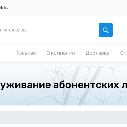
nk.kz
Главная
О компании
Доставка
Оп
уживание абонентских 