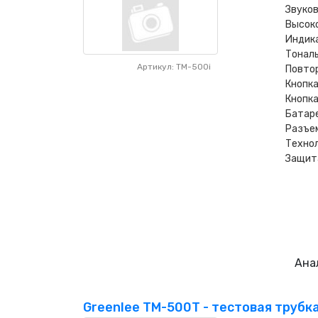
Звуков
Высок
Индик
Тонал
Артикул: TM-500i
Повтор
Кнопка
Кнопка
Батаре
Разъе
Техно
Защита
Ана
Greenlee TM-500T - тестовая трубк