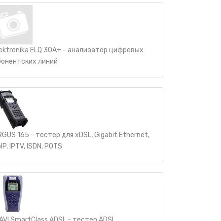
lektronika ELQ 30A+ - анализатор цифровых
бонентских линий
GUS 165 - тестер для xDSL, Gigabit Ethernet,
IP, IPTV, ISDN, POTS
IAVI SmartClass ADSL - тестер ADSL