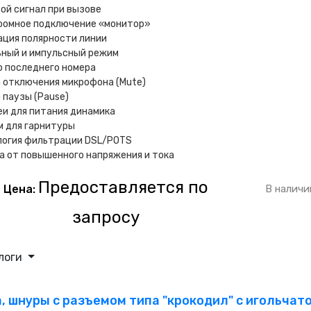
ой сигнал при вызове
оомное подключение «монитор»
ация полярности линии
ьный и импульсный режим
 последнего номера
 отключения микрофона (Mute)
 паузы (Pause)
и для питания динамика
м для гарнитуры
логия фильтрации DSL/POTS
 от повышенного напряжения и тока
Предоставляется по
Цена:
В наличи
запросу
логи
а, шнуры с разъемом типа "крокодил" с игольча