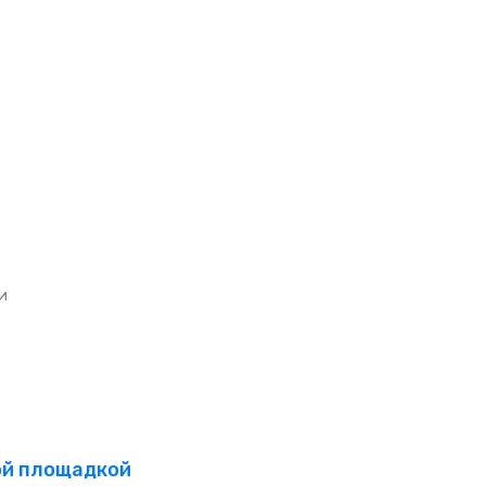
и
той площадкой