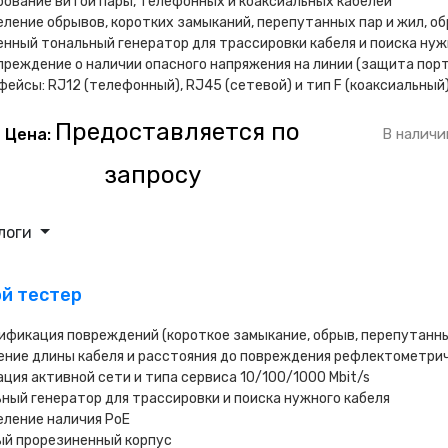
ование витой пары, телефонных и коаксиальных кабелей
ление обрывов, коротких замыканий, перепутанных пар и жил, о
нный тональный генератор для трассировки кабеля и поиска ну
реждение о наличии опасного напряжения на линии (защита пор
ейсы: RJ12 (телефонный), RJ45 (сетевой) и тип F (коаксиальный
Предоставляется по
Цена:
В наличи
запросу
логи
ой тестер
фикация повреждений (короткое замыкание, обрыв, перепутанны
ние длины кабеля и расстояния до повреждения рефлектометри
ция активной сети и типа сервиса 10/100/1000 Mbit/s
ный генератор для трассировки и поиска нужного кабеля
ление наличия PoE
ый прорезиненный корпус