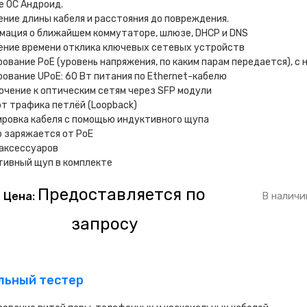
е OC Андроид.
ние длины кабеля и расстояния до повреждения.
мация о ближайшем коммутаторе, шлюзе, DHCP и DNS
ение времени отклика ключевых сетевых устройств
ование PoE (уровень напряжения, по каким парам передается), с 
ование UPoE: 60 Вт питания по Ethernet-кабелю
чение к оптическим сетям через SFP модули
т трафика петлёй (Loopback)
ровка кабеля с помощью индуктивного щупа
 заряжается от PoE
 аксессуаров
тивный щуп в комплекте
Предоставляется по
Цена:
В наличи
запросу
ельный тестер