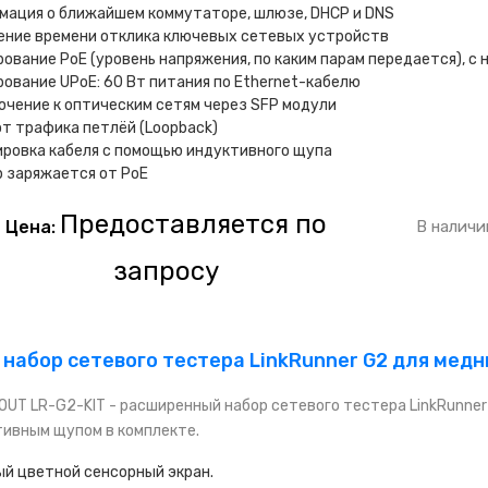
мация о ближайшем коммутаторе, шлюзе, DHCP и DNS
ение времени отклика ключевых сетевых устройств
ование PoE (уровень напряжения, по каким парам передается), с 
ование UPoE: 60 Вт питания по Ethernet-кабелю
чение к оптическим сетям через SFP модули
т трафика петлёй (Loopback)
ровка кабеля с помощью индуктивного щупа
 заряжается от PoE
Предоставляется по
Цена:
В наличи
запросу
набор сетевого тестера LinkRunner G2 для медн
UT LR-G2-KIT - расширенный набор сетевого тестера LinkRunner 
ивным щупом в комплекте.
й цветной сенсорный экран.