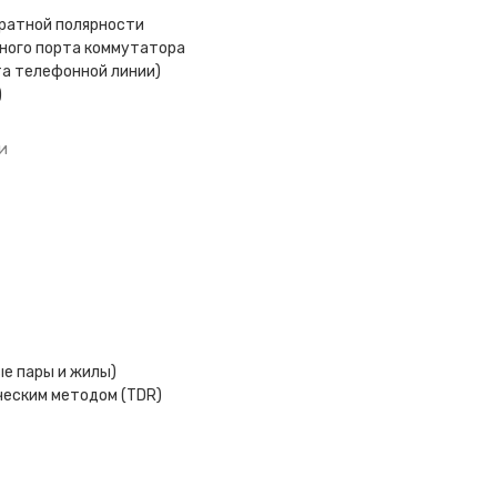
братной полярности
жного порта коммутатора
та телефонной линии)
)
и
е пары и жилы)
ческим методом (TDR)