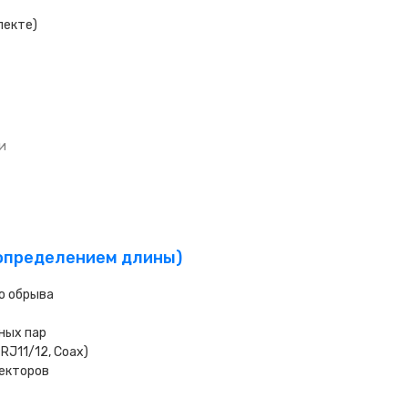
лекте)
и
с определением длины)
до обрыва
ных пар
RJ11/12, Coax)
некторов