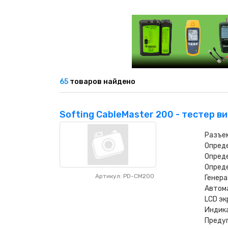
НАШИ ПОКУПАТЕЛИ
+7 771 113 7307
manager@uni-link.kz
НАША ПРОДУКЦИЯ
ГЕОСИНТЕТИЧЕСКИЕ МАТЕРИАЛЫ
65
товаров найдено
НАШИ СЕРТИФИКАТЫ
Softing CableMaster 200 - тестер в
Разъем
Опреде
Опреде
Опреде
Артикул: PD-CM200
Генера
Автома
LCD эк
Индика
Предуп