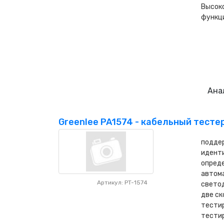
Высок
функци
Ана
Greenlee PA1574 - кабельный тесте
поддер
иденти
опреде
автом
Артикул: PT-1574
свето
две ск
тести
тести