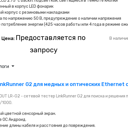
LCD 2.75” с backlit подсветкой, светящиеся в темноте кнопки
нный в корпус LED фонарик
й корпус с резиновыми накладками
 по напряжению 50 В, предупреждение о наличии напряжения
 потребление энергии (425 часов работы или 4 года в режиме ож
Предоставляется по
Цена:
В наличи
запросу
логи
inkRunner G2 для медных и оптических Ethernet 
UT LR-G2 - сетевой тестер LinkRunner G2 для поиска и решения 
/1000.
й цветной сенсорный экран.
е OC Андроид.
ние длины кабеля и расстояния до повреждения.