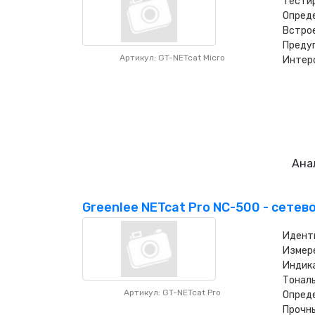
Тестир
Опреде
Встрое
Предуп
Артикул: GT-NETcat Micro
Интерф
Ана
Greenlee NETcat Pro NC-500 - сетев
Иденти
Измере
Индика
Тональ
Артикул: GT-NETcat Pro
Опреде
Прочн