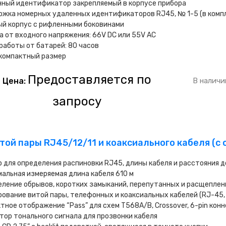
нный идентификатор закрепляемый в корпусе прибора
жка номерных удаленных идентификаторов RJ45, № 1-5 (в комп
ый корпус с рифленными боковинами
 от входного напряжения: 66V DC или 55V AC
работы от батарей: 80 часов
 компактный размер
Предоставляется по
Цена:
В наличи
запросу
витой пары RJ45/12/11 и коаксиального кабеля (
 для определения распиновки RJ45, длины кабеля и расстояния 
альная измеряемая длина кабеля 610 м
ление обрывов, коротких замыканий, перепутанных и расщеплен
ование витой пары, телефонных и коаксиальных кабелей (RJ-45, 
тное отображение “Pass” для схем T568A/B, Crossover, 6-pin кон
тор тонального сигнала для прозвонки кабеля