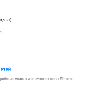
идания)
и
сетей
проблем в медных и оптических сетях Ethernet