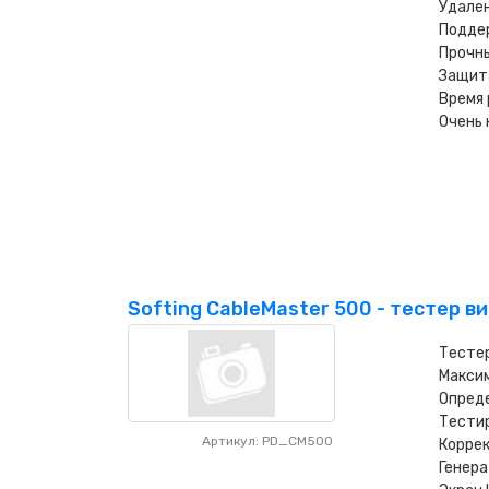
Удале
Поддер
Прочн
Защита
Время 
Очень
Softing CableMaster 500 - тестер 
Тестер
Максим
Опреде
Тестир
Артикул: PD_CM500
Коррек
Генера