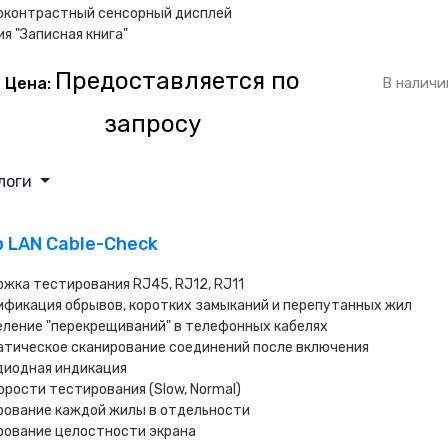
оконтрастный сенсорный дисплей
я "Записная книга"
Предоставляется по
Цена:
В наличи
запросу
логи
р LAN Cable-Check
жка тестирования RJ45, RJ12, RJ11
фикация обрывов, коротких замыканий и перепутанных жил
ление "перекрещиваний" в телефонных кабелях
атическое сканирование соединений после включения
диодная индикация
орости тестирования (Slow, Normal)
рование каждой жилы в отдельности
рование целостности экрана