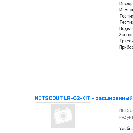
Инфор
Измер
Тестир
Тестир
Подклю
Заворо
Трасси
Прибор
NETSCOUT LR-G2-KIT - расширенный 
NETSCO
индукт
Удобны