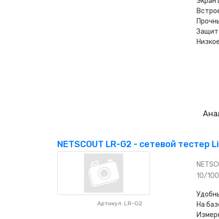
Экран 
Встрое
Прочны
Защита
Низкое
Ана
NETSCOUT LR-G2 - сетевой тестер L
NETSCO
10/100
Удобны
Артикул: LR-G2
На баз
Измере