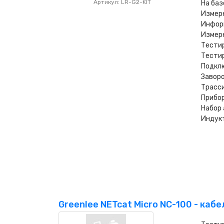
Артикул: LR-G2-KIT
На баз
Измере
Инфор
Измер
Тестир
Тестир
Подклю
Заворо
Трасси
Прибор
Набор
Индук
Greenlee NETcat Micro NC-100 - каб