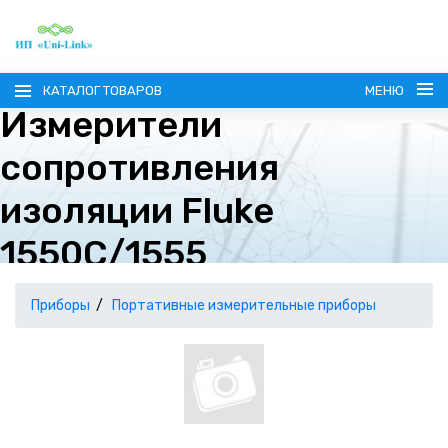
КАТАЛОГ ТОВАРОВ
МЕНЮ
Измерители
сопротивления
изоляции Fluke
1550C/1555
ГЛАВНАЯ
О КОМПАНИИ
Приборы
Портативные измерительные приборы
ИНФОРМАЦИЯ
НАШИ ПОСТАВЩИКИ
КОНТАКТЫ