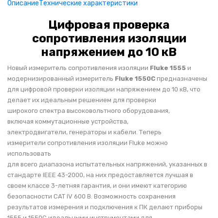
НАШИ ПОКУПАТЕЛИ
Описание
Технические характеристики
+7 771 113 7307
manager@uni-link.kz
Цифровая проверка
НАША ПРОДУКЦИЯ
сопротивления изоляции
напряжением до 10 кВ
ГЕОСИНТЕТИЧЕСКИЕ МАТЕРИАЛЫ
Новый измеритель сопротивления изоляции
Fluke 1555
и
НАШИ СЕРТИФИКАТЫ
модернизированный измеритель
Fluke 1550C
предназначены
для цифровой проверки изоляции напряжением до 10 кВ, что
делает их идеальным решением для проверки
широкого спектра высоковольтного оборудования,
включая коммутационные устройства,
электродвигатели, генераторы и кабели. Теперь
измерители сопротивления изоляции Fluke можно
использовать
для всего диапазона испытательных напряжений, указанных в
стандарте IEEE 43-2000, на них предоставляется лучшая в
своем классе 3-летняя гарантия, и они имеют категорию
безопасности CAT IV 600 В. Возможность сохранения
результатов измерения и подключения к ПК делают приборы
1555 и 1550C идеальными инструментами для