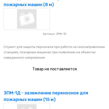
НАШИ ПОКУПАТЕЛИ
+7 771 113 7307
manager@uni-link.kz
пожарных машин (8 м)
НАША ПРОДУКЦИЯ
ГЕОСИНТЕТИЧЕСКИЕ МАТЕРИАЛЫ
Артикул: ZPM-1D
НАШИ СЕРТИФИКАТЫ
Служит для защиты персонала при работе на газозаправочных
станциях, пожарных машинах при появлении на объектах
наведенного напряжения
Товар не поставляется
ЗПМ-1Д - заземление переносное для
пожарных машин (15 м)