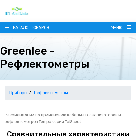
КАТАЛОГ ТОВАРОВ
МЕНЮ
Greenlee -
Рефлектометры
ГЛАВНАЯ
О КОМПАНИИ
Приборы
Рефлектометры
ИНФОРМАЦИЯ
Рекомендации по применению кабельных анализаторов и
рефлектометров Tempo серии TelScout
НАШИ ПОСТАВЩИКИ
КОНТАКТЫ
Сравнительные характеристики