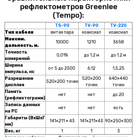
НАШИ ПОКУПАТЕЛИ
+7 771 113 7307
manager@uni-link.kz
рефлектометров Greenlee
(Tempo):
НАША ПРОДУКЦИЯ
TS-90
TV-90
TV-220
Тип кабеля
витая пара
коаксиал
коаксиал
ГЕОСИНТЕТИЧЕСКИЕ МАТЕРИАЛЫ
Максим.
10000
1210
3658
дальность, м.
НАШИ СЕРТИФИКАТЫ
Точность
0,01%
до 1.2 м
до 1.2 м
измерений
Ширина
от 5 до 2500
6,12
1,5,25
импульса, нс
Разрешение
520×200
640×440
520×200 точек
дисплея
точек
точек
Память
нет
нет
до 20
(рефлектограмм)
Запись данных
нет
нет
есть
на PC
Габариты (ВхШхГ
141×211 × 43
141×211×43
90×250×300
мм)
Вес, кг
1
1
3