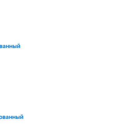
ованный
тованный