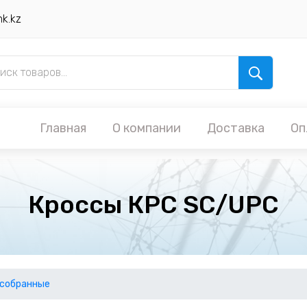
nk.kz
Главная
О компании
Доставка
Оп
Кроссы КРС SC/UPC
дсобранные