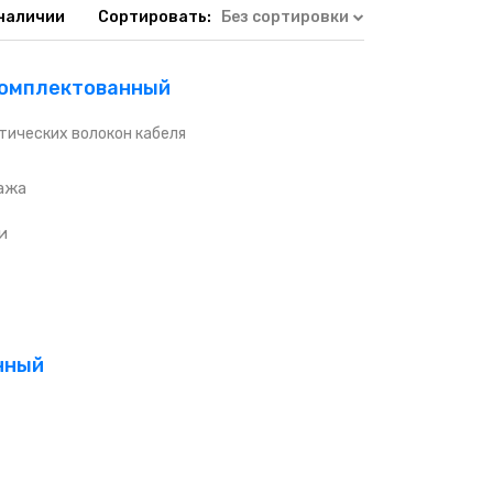
 наличии
Сортировать:
Без сортировки
укомплектованный
тических волокон кабеля
ажа
и
анный