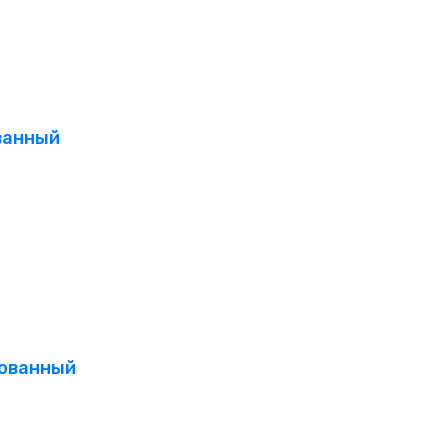
ованный
тованный