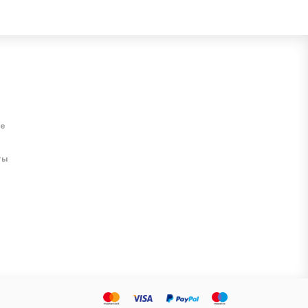
ие
ты