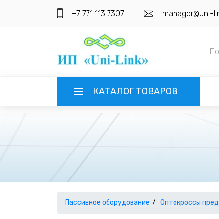
+7 771 113 7307
manager@uni-li
КАТАЛОГ ТОВАРОВ
ГЛАВНАЯ
О КОМПАНИИ
ИНФОРМАЦИЯ
НАШИ ПОСТАВЩИКИ
КОНТАКТЫ
Пассивное оборудование
Оптокроссы пре