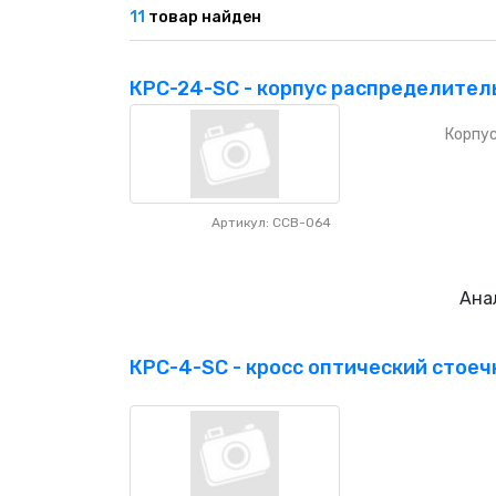
НАШИ ПОКУПАТЕЛИ
11
товар найден
+7 771 113 7307
manager@uni-link.kz
НАША ПРОДУКЦИЯ
КРС-24-SC - корпус распределитель
ГЕОСИНТЕТИЧЕСКИЕ МАТЕРИАЛЫ
Корпус
НАШИ СЕРТИФИКАТЫ
Артикул: CCB-064
Ана
КРС-4-SC - кросс оптический стоечн