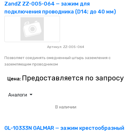
НАШИ ПОКУПАТЕЛИ
+7 771 113 7307
manager@uni-link.kz
ZandZ ZZ-005-064 — зажим для
подключения проводника (D14; до 40 мм)
НАША ПРОДУКЦИЯ
ГЕОСИНТЕТИЧЕСКИЕ МАТЕРИАЛЫ
НАШИ СЕРТИФИКАТЫ
Артикул: ZZ-005-064
Позволяет соединять омедненный штырь заземления с
заземляющим проводником
Предоставляется по запросу
Цена:
Аналоги
В наличии
GL-10333N GALMAR — зажим крестообразный