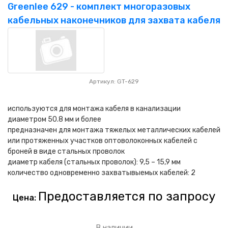
НАШИ ПОКУПАТЕЛИ
+7 771 113 7307
manager@uni-link.kz
Greenlee 629 - комплект многоразовых
кабельных наконечников для захвата кабеля
НАША ПРОДУКЦИЯ
ГЕОСИНТЕТИЧЕСКИЕ МАТЕРИАЛЫ
НАШИ СЕРТИФИКАТЫ
Артикул: GT-629
используются для монтажа кабеля в канализации
диаметром 50.8 мм и более
предназначен для монтажа тяжелых металлических кабелей
или протяженных участков оптоволоконных кабелей с
броней в виде стальных проволок
диаметр кабеля (стальных проволок): 9,5 – 15,9 мм
количество одновременно захватывыемых кабелей: 2
Предоставляется по запросу
Цена:
В наличии